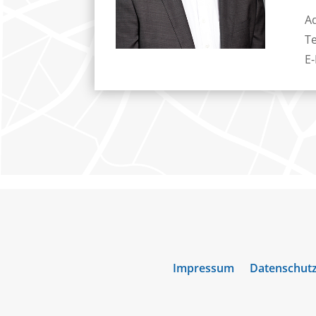
A
T
E-
Impressum
Datenschut