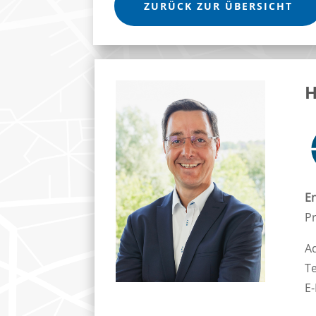
ZURÜCK ZUR ÜBERSICHT
H
En
Pr
A
T
E-