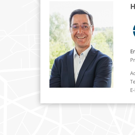
H
En
Pr
A
T
E-