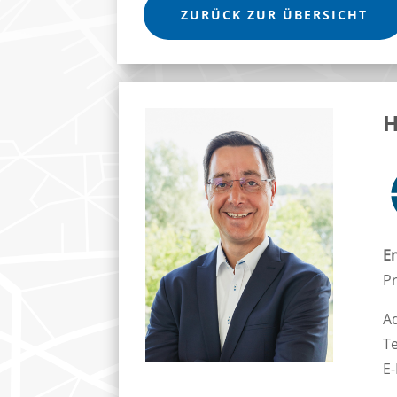
ZURÜCK ZUR ÜBERSICHT
H
En
Pr
A
T
E-