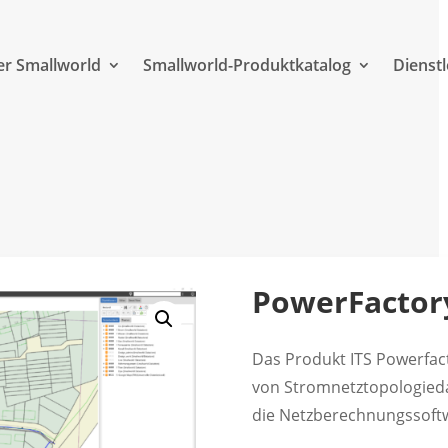
r Smallworld
Smallworld-Produktkatalog
Dienst
PowerFactory
Das Produkt ITS Powerfact
von Stromnetztopologieda
die Netzberechnungssoft