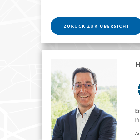
ZURÜCK ZUR ÜBERSICHT
H
En
Pr
A