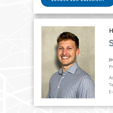
H
J
Pr
Ad
T
E-