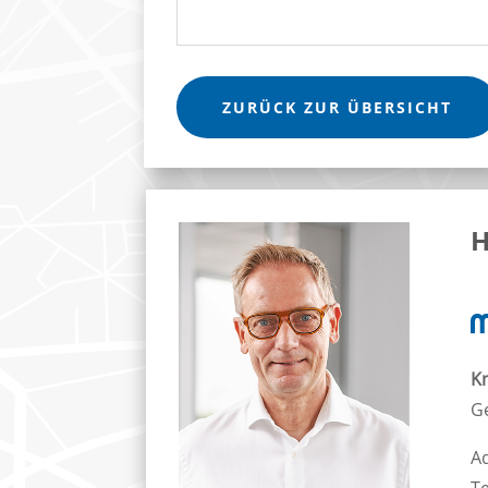
ZURÜCK ZUR ÜBERSICHT
H
K
Ge
Ad
T