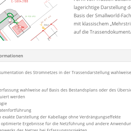
lagerichtige Darstellung 
Basis der Smallworld-Fac
mit klassischem „Mehrstr
auf die Trassendokumenta
formationen
kumentation des Stromnetzes in der Trassendarstellung wahlweis
erfassung wahlweise auf Basis des Bestandsplans oder des Übersi
ruiert werden
ogie
atenfortführung
h exakte Darstellung der Kabellage ohne Verdrängungseffekte
t optimierte Ergebnisse für die Netzführung und andere Anwendu
lanwerks des Netzes bei Erfassungsprojekten